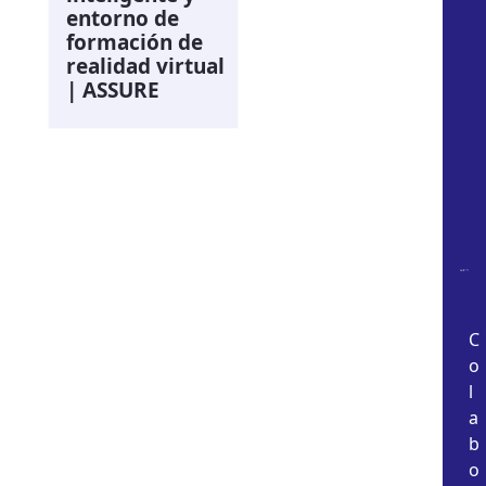
entorno de
formación de
realidad virtual
| ASSURE
C
o
l
a
b
o