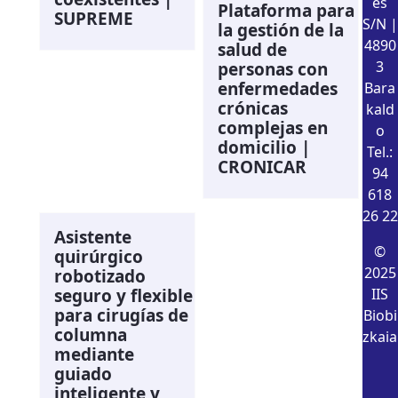
es
Plataforma para
SUPREME
S/N |
la gestión de la
4890
salud de
3
personas con
enfermedades
Bara
crónicas
kald
complejas en
o
domicilio |
Tel.:
CRONICAR
94
618
26 22
Asistente
©
quirúrgico
2025
robotizado
seguro y flexible
IIS
para cirugías de
Biobi
columna
zkaia
mediante
guiado
inteligente y