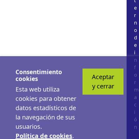
t
e
r
n
o
d
e
i
n
f
Consentimiento
o
Aceptar
cookies
r
y cerrar
Esta web utiliza
m
a
cookies para obtener
c
datos estadísticos de
i
la navegación de sus
ó
usuarios.
n
Política de cookies
.