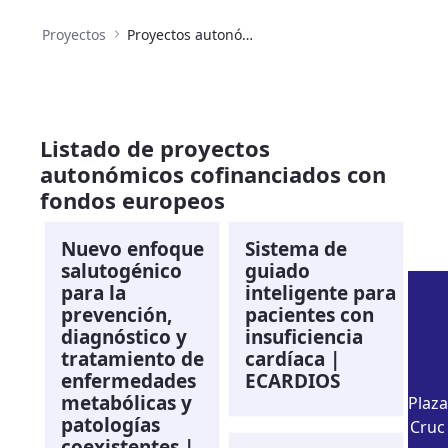
Proyectos
Proyectos autonómicos cofinanciados con fondos europeos
Listado de proyectos
autonómicos cofinanciados con
fondos europeos
Nuevo enfoque
Sistema de
salutogénico
guiado
para la
inteligente para
prevención,
pacientes con
diagnóstico y
insuficiencia
tratamiento de
cardíaca |
enfermedades
ECARDIOS
metabólicas y
Plaza
patologías
Cruc
coexistentes |