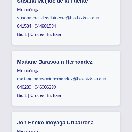
Susana Meijide de la Fuente
Metodóloga
susana.meijidedelafuente@bio-bizkaia.eus
841584 | 944881584
Bio 1 | Cruces, Bizkaia
Maitane Barasoain Hernández
Metodóloga
maitane.barasoainhernandez@bio-bizkaia.eus
846239 | 946006239
Bio 1 | Cruces, Bizkaia
Jon Eneko Idoyaga Uribarrena
Metodólogo