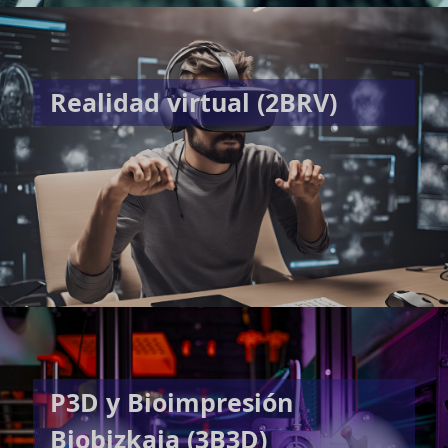
Realidad virtual (2BRV)
P3D y Bioimpresión
Biobizkaia (3B3D)