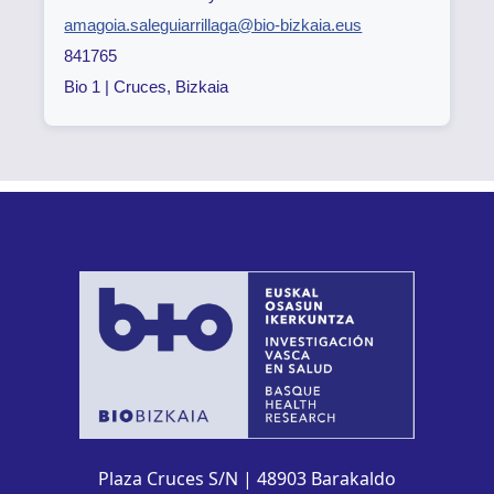
amagoia.saleguiarrillaga@bio-bizkaia.eus
841765
Bio 1 | Cruces, Bizkaia
Plaza Cruces S/N | 48903 Barakaldo