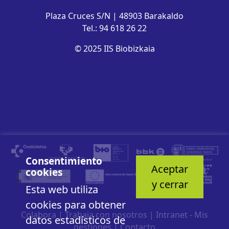
Plaza Cruces S/N | 48903 Barakaldo
Tel.: 94 618 26 22
© 2025 IIS Biobizkaia
Consentimiento
Aceptar
cookies
y cerrar
Esta web utiliza
cookies para obtener
Colabora
|
Trabaja con nosotros
|
Intranet - Mis
datos estadísticos de
gestiones
|
Contacto