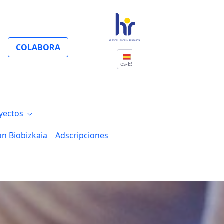
COLABORA
es-ES
yectos
on Biobizkaia
Adscripciones