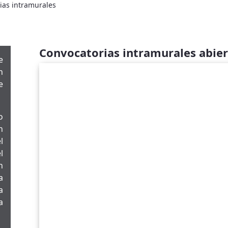
ias intramurales
Convocatorias intramurales abier
e
n
e
o
n
l
l
n
a
a
a