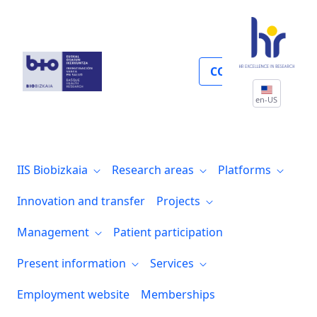
IIS Biobizkaia
COLLABORATE
en-US
IIS Biobizkaia
Research areas
Platforms
Innovation and transfer
Projects
Management
Patient participation
Present information
Services
Employment website
Memberships