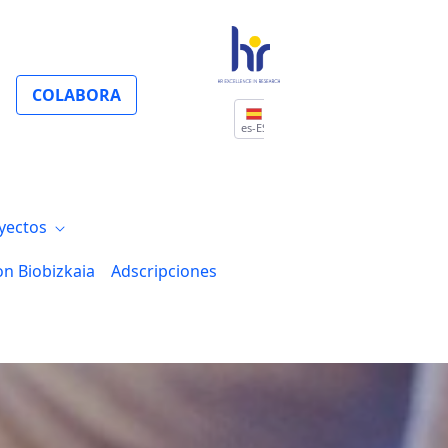
COLABORA
es-ES
yectos
on Biobizkaia
Adscripciones