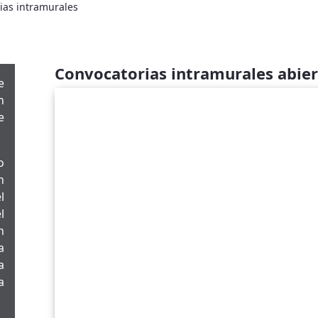
ias intramurales
Convocatorias intramurales abier
e
n
e
o
n
l
l
n
a
a
a