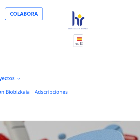
COLABORA
es-ES
yectos
on Biobizkaia
Adscripciones