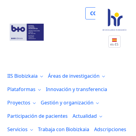
Biobizkaia con DalecandELA Fest 2025 pa
COLABORA
es-ES
IIS Biobizkaia
Áreas de investigación
Plataformas
Innovación y transferencia
Proyectos
Gestión y organización
Participación de pacientes
Actualidad
Servicios
Trabaja con Biobizkaia
Adscripciones