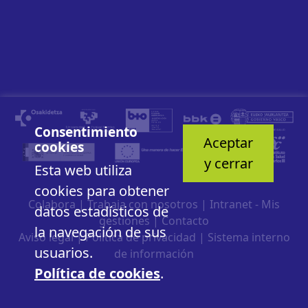
Consentimiento
Aceptar
cookies
y cerrar
Esta web utiliza
cookies para obtener
Colabora
|
Trabaja con nosotros
|
Intranet - Mis
datos estadísticos de
gestiones
|
Contacto
la navegación de sus
Aviso legal
|
Política de privacidad
|
Sistema interno
usuarios.
de información
Política de cookies
.