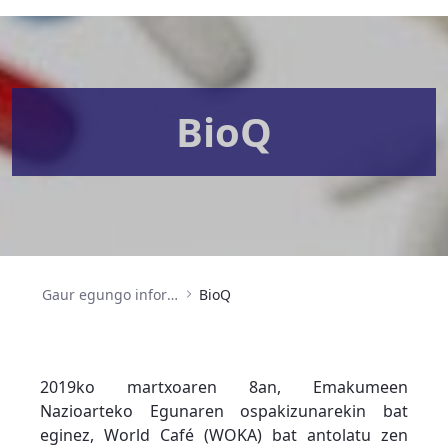
BioQ
Gaur egungo informazioa
BioQ
2019ko martxoaren 8an, Emakumeen
Nazioarteko Egunaren ospakizunarekin bat
eginez, World Café (WOKA) bat antolatu zen