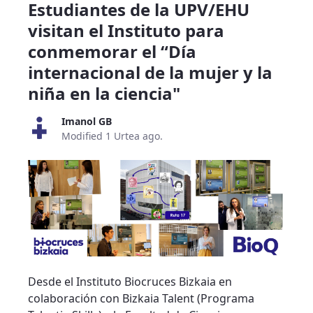
Estudiantes de la UPV/EHU
visitan el Instituto para
conmemorar el “Día
internacional de la mujer y la
niña en la ciencia"
Imanol GB
Modified 1 Urtea ago.
Desde el Instituto Biocruces Bizkaia en
colaboración con Bizkaia Talent (Programa