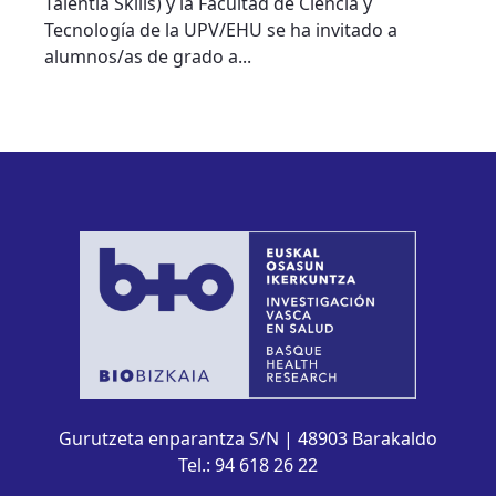
Talentia Skills) y la Facultad de Ciencia y
Tecnología de la UPV/EHU se ha invitado a
alumnos/as de grado a...
Gurutzeta enparantza S/N | 48903 Barakaldo
Tel.: 94 618 26 22