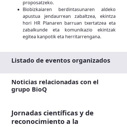
proposatzeko.
Biobizkaiaren berdintasunaren aldeko
apustua jendaurrean zabaltzea, ekintza
hori HR Planaren barruan txertatzea eta
zabalkunde eta komunikazio ekintzak
egitea kanpotik eta herritarrengana.
Listado de eventos organizados
Noticias relacionadas con el
grupo BioQ
Jornadas científicas y de
reconocimiento a la