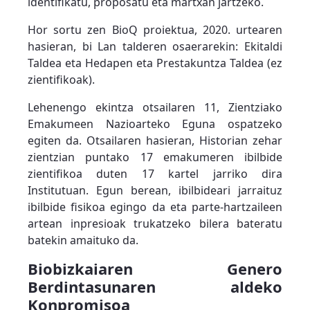
identifikatu, proposatu eta martxan jartzeko.
Hor sortu zen BioQ proiektua, 2020. urtearen
hasieran, bi Lan talderen osaerarekin: Ekitaldi
Taldea eta Hedapen eta Prestakuntza Taldea (ez
zientifikoak).
Lehenengo ekintza otsailaren 11, Zientziako
Emakumeen Nazioarteko Eguna ospatzeko
egiten da. Otsailaren hasieran, Historian zehar
zientzian puntako 17 emakumeren ibilbide
zientifikoa duten 17 kartel jarriko dira
Institutuan. Egun berean, ibilbideari jarraituz
ibilbide fisikoa egingo da eta parte-hartzaileen
artean inpresioak trukatzeko bilera bateratu
batekin amaituko da.
Biobizkaiaren Genero
Berdintasunaren aldeko
Konpromisoa