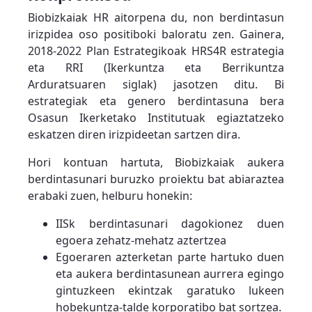
Biobizkaiak HR aitorpena du, non berdintasun
irizpidea oso positiboki baloratu zen. Gainera,
2018-2022 Plan Estrategikoak HRS4R estrategia
eta RRI (Ikerkuntza eta Berrikuntza
Arduratsuaren siglak) jasotzen ditu. Bi
estrategiak eta genero berdintasuna bera
Osasun Ikerketako Institutuak egiaztatzeko
eskatzen diren irizpideetan sartzen dira.
Hori kontuan hartuta, Biobizkaiak aukera
berdintasunari buruzko proiektu bat abiaraztea
erabaki zuen, helburu honekin:
IISk berdintasunari dagokionez duen
egoera zehatz-mehatz aztertzea
Egoeraren azterketan parte hartuko duen
eta aukera berdintasunean aurrera egingo
gintuzkeen ekintzak garatuko lukeen
hobekuntza-talde korporatibo bat sortzea.