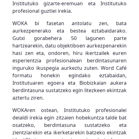
Institutuko gizarte-eremuan eta Institutuko
profesional guztiei irekia.
WOKA bi fasetan antolatu zen, bata
aurkezpenerako eta bestea eztabaidarako.
Gutxi gorabehera 50 lagunen parte
hartzearekin, datu objektiboen aurkezpenarekin
hasi zen eta, ondoren, hiru ikertzailek euren
esperientzia profesionalean berdintasunaren
inguruko ikuspegia aurkeztu zuten. Word Café
formatu honekin egindako eztabaidan,
Institutuaren egoera eta Biobizkaian aukera
berdintasuna sustatzeko egin litezkeen ekintzak
aztertu ziren.
WOKAren ostean, Institutuko profesionalei
deialdi irekia egin zitzaien hobekuntza talde bat
osatzeko, berdintasuna sustatzeko eta
zientziarekin eta ikerketarekin batzeko ekintzak