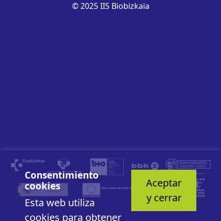
© 2025 IIS Biobizkaia
Consentimiento
Aceptar
cookies
y cerrar
Esta web utiliza
cookies para obtener