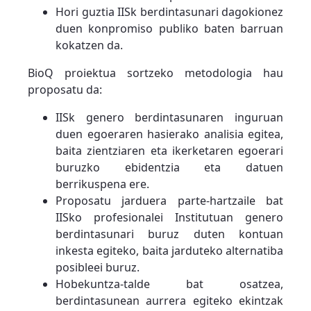
Hori guztia IISk berdintasunari dagokionez
duen konpromiso publiko baten barruan
kokatzen da.
BioQ proiektua sortzeko metodologia hau
proposatu da:
IISk genero berdintasunaren inguruan
duen egoeraren hasierako analisia egitea,
baita zientziaren eta ikerketaren egoerari
buruzko ebidentzia eta datuen
berrikuspena ere.
Proposatu jarduera parte-hartzaile bat
IISko profesionalei Institutuan genero
berdintasunari buruz duten kontuan
inkesta egiteko, baita jarduteko alternatiba
posibleei buruz.
Hobekuntza-talde bat osatzea,
berdintasunean aurrera egiteko ekintzak